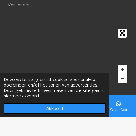
Verzenden
Deze website gebruikt cookies voor analyse-
doeleinden en/of het tonen van advertenties.
Door gebruik te blijven maken van de site gaat u
hiermee akkoord.
Locatie
Papaverstraat
Akkoord
E-mailadres
Telefoonnummer
Kaart
WhatsApp
3551 EV UTRECHT
📱
WhatsApp